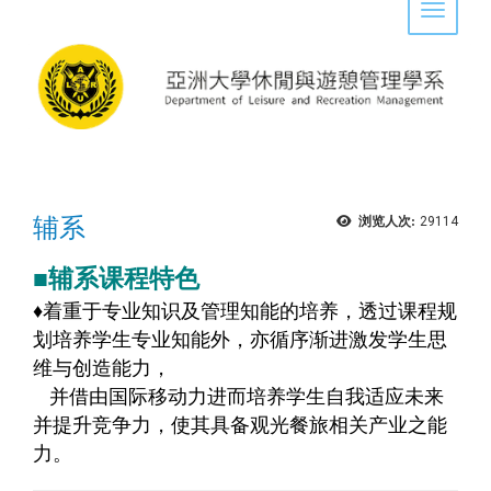
Toggle 
辅系
浏览人次:
29114
■辅系课程特色
♦
着重于专业知识及管理知能的培养，透过课程规
划培养学生专业知能外，亦循序渐进激发学生思
维与创造能力，
并借由国际移动力进而培养学生自我适应未来
并提升竞争力，使其具备观光餐旅相关产业之能
力。