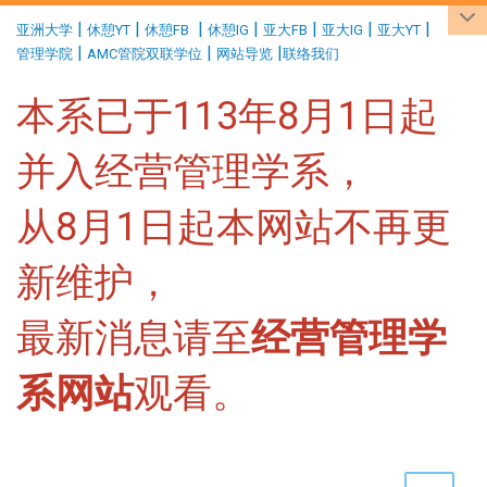
:::
|
|
|
|
|
|
|
亚洲大学
休憩YT
休憩FB
休憩IG
亚大FB
亚大IG
亚大YT
|
|
|
管理学院
AMC管院双联学位
网站导览
联络我们
本系已于113年8月1日起
并入经营管理学系，
从8月1日起本网站不再更
新维护，
最新消息请至
经营管理学
系网站
观看。