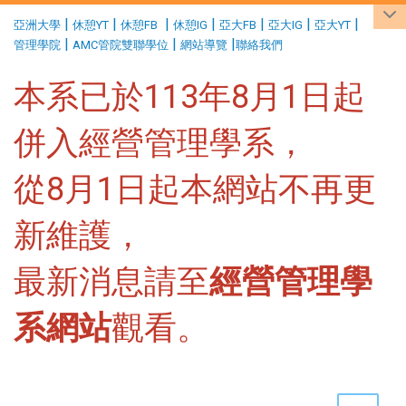
:::
|
|
|
|
|
|
|
亞洲大學
休憩YT
休憩FB
休憩IG
亞大FB
亞大IG
亞大YT
|
|
|
管理學院
AMC管院雙聯學位
網站導覽
聯絡我們
本系已於113年8月1日起
併入經營管理學系，
從8月1日起本網站不再更
新維護，
最新消息請至
經營管理學
系網站
觀看。