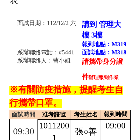
表
面試日期：
112/12/2
六
請到 管理大
樓 3樓
報到地點：
M319
系辦聯絡電話：
#5441
面試地點：
M318
系辦聯絡人：曹小姐
請攜帶身分證
件
辦理報到作業
※有關防疫措施，提醒考生自
行攜帶口罩。
報到時間
面試時間
准考證號
考生姓名
1011200
09:00
09:30
張○善
1