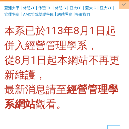
:::
|
|
|
|
|
|
|
亞洲大學
休憩YT
休憩FB
休憩IG
亞大FB
亞大IG
亞大YT
|
|
|
管理學院
AMC管院雙聯學位
網站導覽
聯絡我們
本系已於113年8月1日起
併入經營管理學系，
從8月1日起本網站不再更
新維護，
最新消息請至
經營管理學
系網站
觀看。