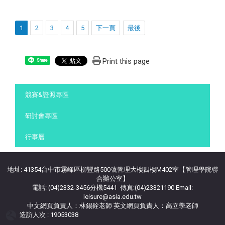
1
2
3
4
5
下一頁
最後
Print this page
Share
:::
競賽&證照專區
研討會專區
行事曆
地址: 41354台中市霧峰區柳豐路500號管理大樓四樓M402室【管理學院聯
合辦公室】
電話: (04)2332-3456分機5441 傳真:(04)23321190 Email:
leisure@asia.edu.tw
中文網頁負責人：林錫銓老師 英文網頁負責人：高立學老師
造訪人次 : 19053038