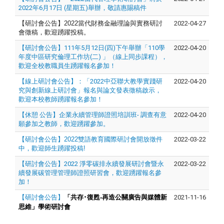
2022年6月17日 (星期五)舉辦，敬請惠賜稿件
【研討會公告】2022
當代財務金融理論與實務研討
2022-04-27
會徵稿，歡迎踴躍投稿。
【研討會公告】111年5月12日(四)下午舉辦「110學
2022-04-20
年度中區研究倫理工作坊(二) 」（線上同步課程），
歡迎全校教職員生踴躍報名參加！
【線上研討會公告】：「2022中亞聯大教學實踐研
2022-04-20
究與創新線上研討會」報名與論文發表徵稿啟示，
歡迎本校教師踴躍報名參加！
【休憩 公告】企業永續管理師證照培訓班- 調查有意
2022-04-20
願參加之教師，歡迎踴躍參加。
【研討會公告】2022雙語教育國際研討會開放徵件
2022-03-22
中，歡迎師生踴躍投稿!
【研討會公告】2022 淨零碳排永續發展研討會暨永
2022-03-22
續發展碳管理管理師證照研習會，歡迎踴躍報名參
加！
【研討會公告】
「共存･復甦
-
再造公關廣告與媒體新
2021-11-16
思維」學術研討會