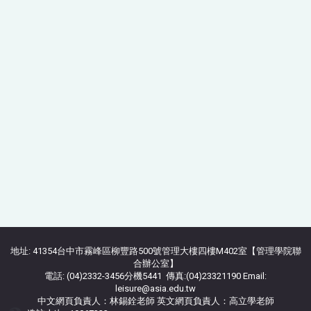
地址: 41354台中市霧峰區柳豐路500號管理大樓四樓M402室【管理學院聯
合辦公室】
電話: (04)2332-3456分機5441 傳真:(04)23321190 Email:
leisure@asia.edu.tw
中文網頁負責人：林錫銓老師 英文網頁負責人：高立學老師