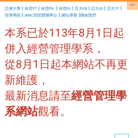
:::
|
|
|
|
|
|
|
亞洲大學
休憩YT
休憩FB
休憩IG
亞大FB
亞大IG
亞大YT
|
|
|
管理學院
AMC管院雙聯學位
網站導覽
聯絡我們
本系已於113年8月1日起
併入經營管理學系，
從8月1日起本網站不再更
新維護，
最新消息請至
經營管理學
系網站
觀看。