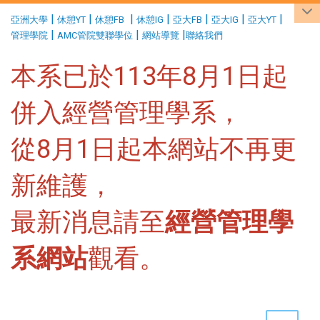
:::
|
|
|
|
|
|
|
亞洲大學
休憩YT
休憩FB
休憩IG
亞大FB
亞大IG
亞大YT
|
|
|
管理學院
AMC管院雙聯學位
網站導覽
聯絡我們
本系已於113年8月1日起
併入經營管理學系，
從8月1日起本網站不再更
新維護，
最新消息請至
經營管理學
系網站
觀看。