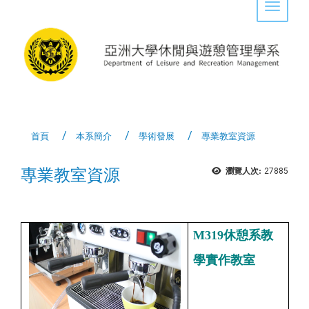
Toggle 
首頁
本系簡介
學術發展
專業教室資源
專業教室資源
瀏覽人次:
27885
M319休憩系教
學實作教室