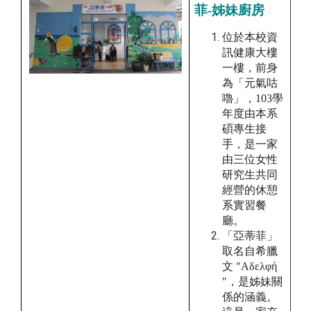
菲-姊妹廚房
位於本校資
訊健康大樓
一樓，前身
為「元氣咕
嚕」，
103
學
年度
由本系
碩專生接
手，是一家
由三位女性
研究生共同
經營的休憩
系實習餐
廳。
「亞蒂菲」
取名自希臘
文
"Αδελφ
ή
"
，是姊妹關
係的涵義。