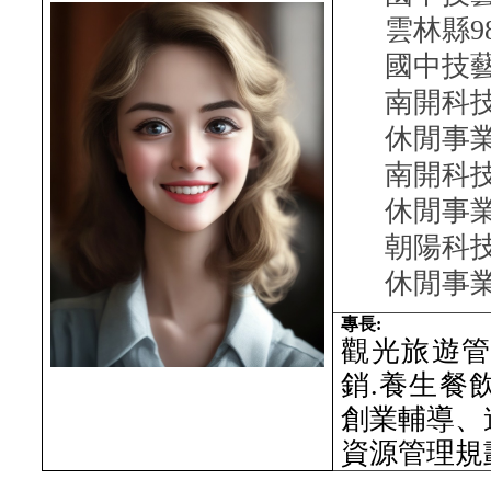
雲林縣9
國中技
南開科
休閒事
南開科
休閒事
朝陽科
休閒事
專長:
觀光旅遊
銷.養生餐
創業輔導、
資源管理規