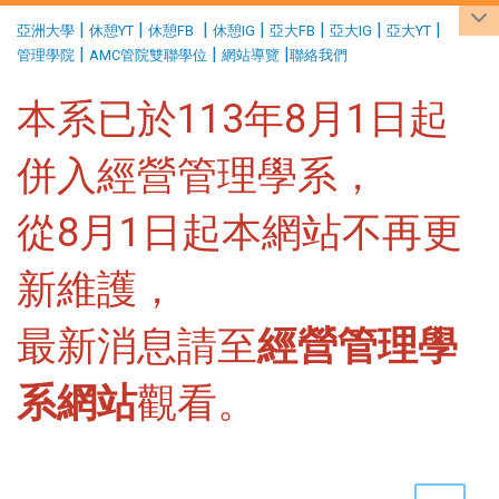
:::
|
|
|
|
|
|
|
亞洲大學
休憩YT
休憩FB
休憩IG
亞大FB
亞大IG
亞大YT
|
|
|
管理學院
AMC管院雙聯學位
網站導覽
聯絡我們
本系已於113年8月1日起
併入經營管理學系，
從8月1日起本網站不再更
新維護，
最新消息請至
經營管理學
系網站
觀看。