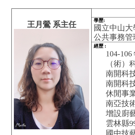
學歷:
王月鶯 系主任
國立中山大
公共事務管
經歷 :
104-106
（術）
南開科
南開科
休閒事
南亞技
增設廚
雲林縣9
國中技