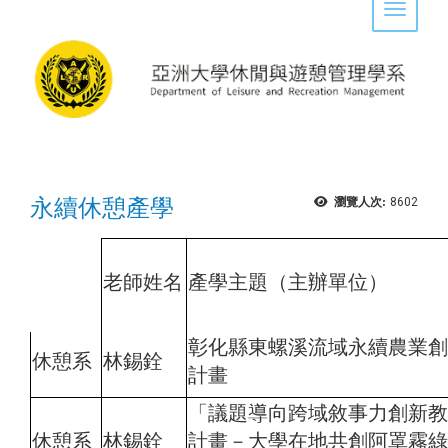
Toggle 
永續休憩產學
瀏覽人次:
8602
老師姓名
產學主題（主辦單位）
彰化縣東螺溪流域永續農業創
休憩系
林錫銓
計畫
「議題導向跨域敘事力創新教
休憩系
林錫銓
計畫－大學在地共創阿罩霧綠