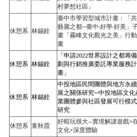
村夢想社區」
臺中市學習型城市計畫：「共
藝麗之都─臺中‧好學‧好美」
休憩系
林錫銓
畫「霧峰文化觀光之美」行動
畫
「申請2022世界設計之都籌
休憩系
林錫銓
劃與行銷推廣委託專業服務計
畫」
中投地區民間團體與地方永續
展之關係研究─中投地區文化
休憩系
林錫銓
業團體參與社區發展可行模式
研究
好蝦玩很大--實境解謎遊戲×
休憩系
童秋霞
文化×深度體驗