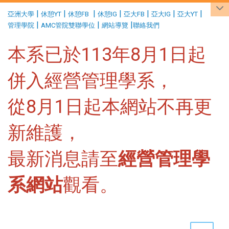
:::
|
|
|
|
|
|
|
亞洲大學
休憩YT
休憩FB
休憩IG
亞大FB
亞大IG
亞大YT
|
|
|
管理學院
AMC管院雙聯學位
網站導覽
聯絡我們
本系已於113年8月1日起
併入經營管理學系，
從8月1日起本網站不再更
新維護，
最新消息請至
經營管理學
系網站
觀看。