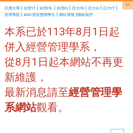
:::
|
|
|
|
|
|
|
亞洲大學
休憩YT
休憩FB
休憩IG
亞大FB
亞大IG
亞大YT
|
|
|
管理學院
AMC管院雙聯學位
網站導覽
聯絡我們
本系已於113年8月1日起
併入經營管理學系，
從8月1日起本網站不再更
新維護，
最新消息請至
經營管理學
系網站
觀看。