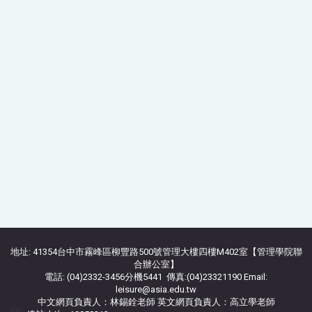
地址: 41354台中市霧峰區柳豐路500號管理大樓四樓M402室【管理學院聯
合辦公室】
電話: (04)2332-3456分機5441 傳真:(04)23321190 Email:
leisure@asia.edu.tw
中文網頁負責人：林錫銓老師 英文網頁負責人：高立學老師