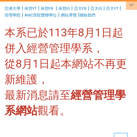
:::
|
|
|
|
|
|
|
亞洲大學
休憩YT
休憩FB
休憩IG
亞大FB
亞大IG
亞大YT
|
|
|
管理學院
AMC管院雙聯學位
網站導覽
聯絡我們
本系已於113年8月1日起
併入經營管理學系，
從8月1日起本網站不再更
新維護，
最新消息請至
經營管理學
系網站
觀看。