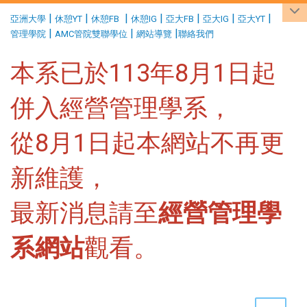
:::
|
|
|
|
|
|
|
亞洲大學
休憩YT
休憩FB
休憩IG
亞大FB
亞大IG
亞大YT
|
|
|
管理學院
AMC管院雙聯學位
網站導覽
聯絡我們
本系已於113年8月1日起
併入經營管理學系，
從8月1日起本網站不再更
新維護，
最新消息請至
經營管理學
系網站
觀看。