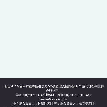
地址: 41354台中市霧峰區柳豐路500號管理大樓四樓M402室【管理學院聯
合辦公室】
電話: (04)2332-3456分機5441 傳真:(04)23321190 Email:
leisure@asia.edu.tw
中文網頁負責人：林錫銓老師 英文網頁負責人：高立學老師