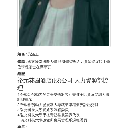
姓名 :
吳滿玉
學歷 :
國立暨南國際大學
終身學習與人力資源發展碩士學
位學程碩士在職專班
經歷 :
裕元花園酒店
(
股
)
公司
人力資源部協
理
1.勞動部勞動力發展署雙軌旗艦計畫種子師資及協調人員
訓練導師
2.勞動部勞動力發展署大專就業學程業界評鑑委員
3.弘光科技大學餐旅系課程委員
4.弘光科技大學學校實習委員業界代表
5.僑光科技大學旅館與會展管理系課程委員
專長 :