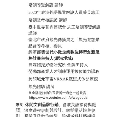
培訓導覽解說 講師
2020
年鹿港外語導覽解說人員菁英志工
培訓暨考核認證 講師
臺中世界花卉博覽會 志工培訓導覽解說
講師
臺北市政府觀光傳播局之「觀光遊憩景
點督導考核」委員
經濟部
雲世代小微企業數位轉型創新服
務計畫主持人(鹿港場域)
自媒體挖好物研究所 金牌主持人
勞動部產業人才訓練運用數位能力課程
跨領域元宇宙VR&AR沉浸式休閒療癒
觀光體驗 講師
🏅️金牌挖好物許玉音博士邀您一起欣賞
https://www.youtube.com/c/wagoods
休閒文創品牌行銷
、會展英語接待與翻
專長 :
譯、深度遊程規劃與設計、銀髮樂活旅遊規
劃、產業升級數位轉型、跨領域科技藝術設