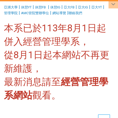
:::
|
|
|
|
|
|
|
亞洲大學
休憩YT
休憩FB
休憩IG
亞大FB
亞大IG
亞大YT
|
|
|
管理學院
AMC管院雙聯學位
網站導覽
聯絡我們
本系已於113年8月1日起
併入經營管理學系，
從8月1日起本網站不再更
新維護，
最新消息請至
經營管理學
系網站
觀看。