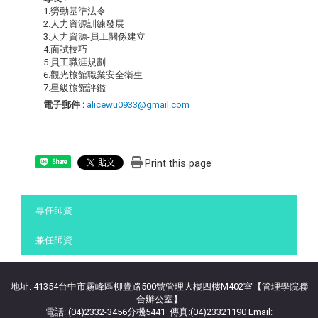
1.勞動基準法令
2.人力資源訓練發展
3.人力資源-員工關係建立
4.面試技巧
5.員工職涯規劃
6.觀光旅館職業安全衛生
7.星級旅館評鑑
電子郵件 :
alicewu0933@gmail.com
Print this page
Share
:::
專任師資
兼任師資
地址: 41354台中市霧峰區柳豐路500號管理大樓四樓M402室【管理學院聯
合辦公室】
電話: (04)2332-3456分機5441 傳真:(04)23321190 Email: