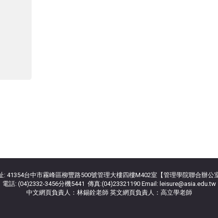
址: 41354台中市霧峰區柳豐路500號管理大樓四樓M402室【管理學院聯合辦公
電話: (04)2332-3456分機5441 傳真:(04)23321190 Email: leisure@asia.edu.tw
中文網頁負責人：林錫銓老師 英文網頁負責人：高立學老師