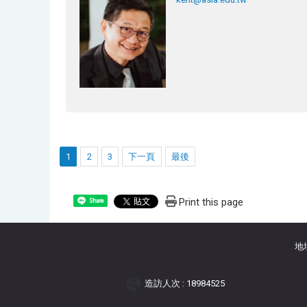
1
2
3
下一頁
最後
Print this page
Share
地
造訪人次 : 18984525