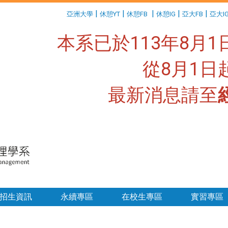
:::
|
|
|
|
|
亞洲大學
休憩YT
休憩FB
休憩IG
亞大FB
亞大I
本系已於113年8月
從8月1
最新消息請至
:::
招生資訊
永續專區
在校生專區
實習專區