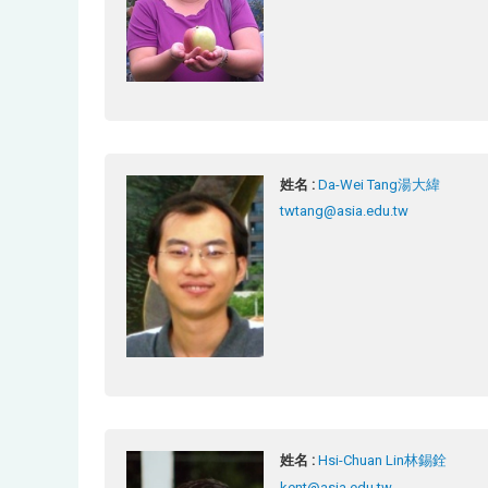
姓名 :
Da-Wei Tang湯大緯
twtang@asia.edu.tw
姓名 :
Hsi-Chuan Lin林錫銓
kent@asia.edu.tw