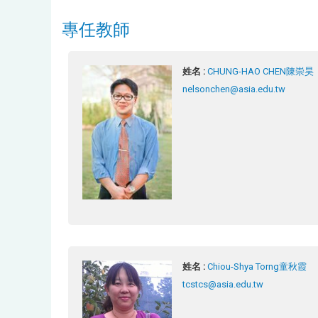
專任教師
姓名 :
CHUNG-HAO CHEN陳崇昊
nelsonchen@asia.edu.tw
姓名 :
Chiou-Shya Torng童秋霞
tcstcs@asia.edu.tw