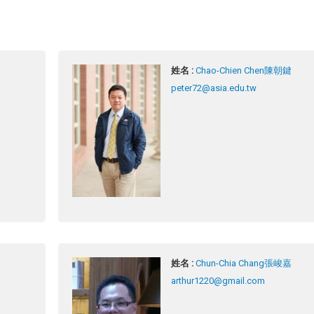
姓名 :
Chao-Chien Chen陳朝鍵
peter72@asia.edu.tw
姓名 :
Chun-Chia Chang張峻嘉
arthur1220@gmail.com