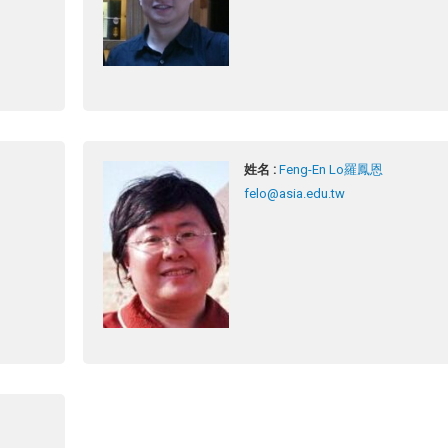
姓名 :
Feng-En Lo羅鳳恩
felo@asia.edu.tw