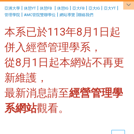
:::
|
|
|
|
|
|
|
亞洲大學
休憩YT
休憩FB
休憩IG
亞大FB
亞大IG
亞大YT
|
|
|
管理學院
AMC管院雙聯學位
網站導覽
聯絡我們
本系已於113年8月1日起
併入經營管理學系，
從8月1日起本網站不再更
新維護，
最新消息請至
經營管理學
系網站
觀看。