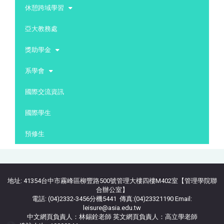
休憩跨域學習
亞大教務處
獎助學金
系學會
國際交流資訊
國際學生
預修生
地址: 41354台中市霧峰區柳豐路500號管理大樓四樓M402室【管理學院聯
合辦公室】
電話: (04)2332-3456分機5441 傳真:(04)23321190 Email:
leisure@asia.edu.tw
中文網頁負責人：林錫銓老師 英文網頁負責人：高立學老師