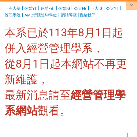
:::
|
|
|
|
|
|
|
亞洲大學
休憩YT
休憩FB
休憩IG
亞大FB
亞大IG
亞大YT
|
|
|
管理學院
AMC管院雙聯學位
網站導覽
聯絡我們
本系已於113年8月1日起
併入經營管理學系，
從8月1日起本網站不再更
新維護，
最新消息請至
經營管理學
系網站
觀看。