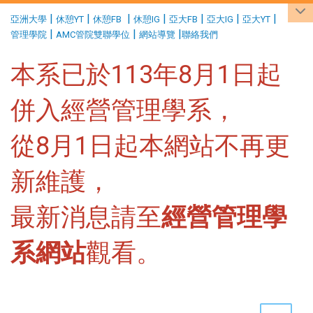
:::
|
|
|
|
|
|
|
亞洲大學
休憩YT
休憩FB
休憩IG
亞大FB
亞大IG
亞大YT
|
|
|
管理學院
AMC管院雙聯學位
網站導覽
聯絡我們
本系已於113年8月1日起
併入經營管理學系，
從8月1日起本網站不再更
新維護，
最新消息請至
經營管理學
系網站
觀看。