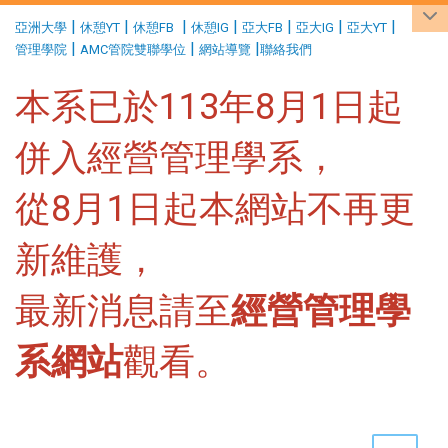
:::
|
|
|
|
|
|
|
亞洲大學
休憩YT
休憩FB
休憩IG
亞大FB
亞大IG
亞大YT
|
|
|
管理學院
AMC管院雙聯學位
網站導覽
聯絡我們
本系已於113年8月1日起
併入經營管理學系，
從8月1日起本網站不再更
新維護，
最新消息請至
經營管理學
系網站
觀看。