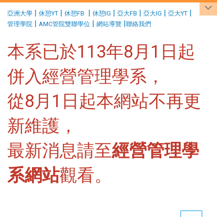
:::
|
|
|
|
|
|
|
亞洲大學
休憩YT
休憩FB
休憩IG
亞大FB
亞大IG
亞大YT
|
|
|
管理學院
AMC管院雙聯學位
網站導覽
聯絡我們
本系已於113年8月1日起
併入經營管理學系，
從8月1日起本網站不再更
新維護，
最新消息請至
經營管理學
系網站
觀看。