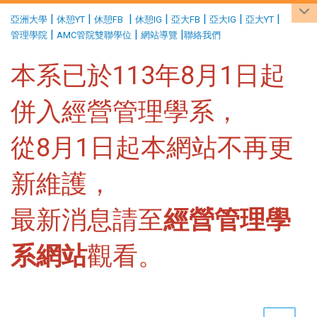
:::
|
|
|
|
|
|
|
亞洲大學
休憩YT
休憩FB
休憩IG
亞大FB
亞大IG
亞大YT
|
|
|
管理學院
AMC管院雙聯學位
網站導覽
聯絡我們
本系已於113年8月1日起
併入經營管理學系，
從8月1日起本網站不再更
新維護，
最新消息請至
經營管理學
系網站
觀看。