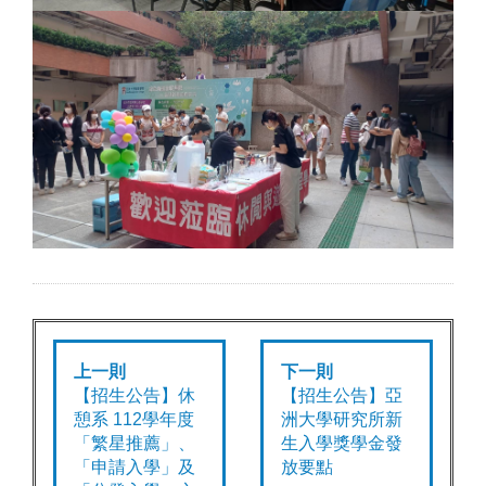
上一則
下一則
【招生公告】休
【招生公告】亞
憩系 112學年度
洲大學研究所新
「繁星推薦」、
生入學獎學金發
「申請入學」及
放要點