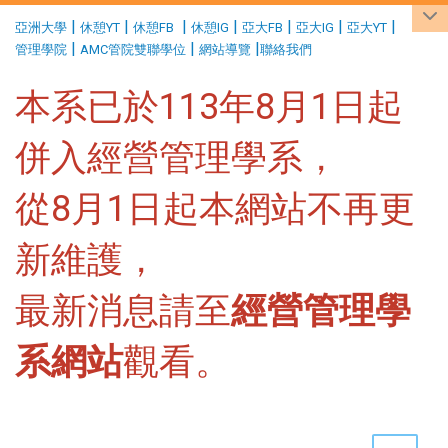
:::
|
|
|
|
|
|
|
亞洲大學
休憩YT
休憩FB
休憩IG
亞大FB
亞大IG
亞大YT
|
|
|
管理學院
AMC管院雙聯學位
網站導覽
聯絡我們
本系已於113年8月1日起
併入經營管理學系，
從8月1日起本網站不再更
新維護，
最新消息請至
經營管理學
系網站
觀看。