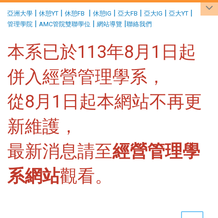
:::
|
|
|
|
|
|
|
亞洲大學
休憩YT
休憩FB
休憩IG
亞大FB
亞大IG
亞大YT
|
|
|
管理學院
AMC管院雙聯學位
網站導覽
聯絡我們
本系已於113年8月1日起
併入經營管理學系，
從8月1日起本網站不再更
新維護，
最新消息請至
經營管理學
系網站
觀看。