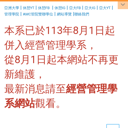
:::
|
|
|
|
|
|
|
亞洲大學
休憩YT
休憩FB
休憩IG
亞大FB
亞大IG
亞大YT
|
|
|
管理學院
AMC管院雙聯學位
網站導覽
聯絡我們
本系已於113年8月1日起
併入經營管理學系，
從8月1日起本網站不再更
新維護，
最新消息請至
經營管理學
系網站
觀看。