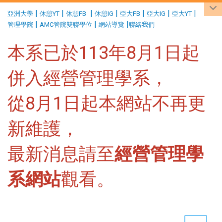
:::
|
|
|
|
|
|
|
亞洲大學
休憩YT
休憩FB
休憩IG
亞大FB
亞大IG
亞大YT
|
|
|
管理學院
AMC管院雙聯學位
網站導覽
聯絡我們
本系已於113年8月1日起
併入經營管理學系，
從8月1日起本網站不再更
新維護，
最新消息請至
經營管理學
系網站
觀看。