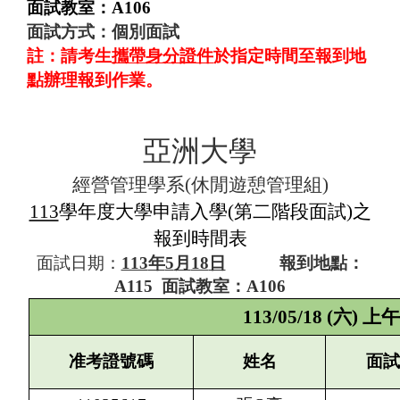
面試教室：A106
面試方式：個別面試
註：請考生
攜帶身分證件
於指定時間至報到地
點辦理報到作業。
亞洲大學
經營管理學系
(
休閒遊憩管理組
)
113
學年度大學申請入學(第二階段面試)之
報到時間表
面試日期：
113
年
5
月
18
日
報到地點：
A115
面試教室：
A106
113/05/18 (
六) 上午
准考證號碼
姓名
面試