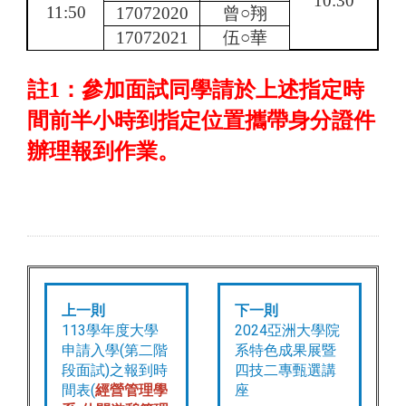
10:30
11:50
17072020
曾○翔
17072021
伍○華
註
1
：參加面試同學請於上述指定時
間前半小時到指定位置攜帶身分證件
辦理報到作業。
上一則
下一則
113學年度大學
2024亞洲大學院
申請入學(第二階
系特色成果展暨
段面試)之報到時
四技二專甄選講
間表(
經營管理學
座