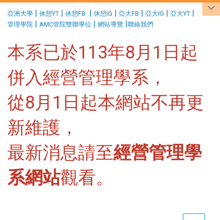
:::
|
|
|
|
|
|
|
亞洲大學
休憩YT
休憩FB
休憩IG
亞大FB
亞大IG
亞大YT
|
|
|
管理學院
AMC管院雙聯學位
網站導覽
聯絡我們
本系已於113年8月1日起
併入經營管理學系，
從8月1日起本網站不再更
新維護，
最新消息請至
經營管理學
系網站
觀看。