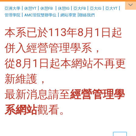
:::
|
|
|
|
|
|
|
亞洲大學
休憩YT
休憩FB
休憩IG
亞大FB
亞大IG
亞大YT
|
|
|
管理學院
AMC管院雙聯學位
網站導覽
聯絡我們
本系已於113年8月1日起
併入經營管理學系，
從8月1日起本網站不再更
新維護，
最新消息請至
經營管理學
系網站
觀看。