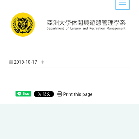
Toggle 
2018-10-17
Print this page
Share