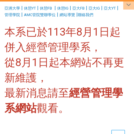
:::
|
|
|
|
|
|
|
亞洲大學
休憩YT
休憩FB
休憩IG
亞大FB
亞大IG
亞大YT
|
|
|
管理學院
AMC管院雙聯學位
網站導覽
聯絡我們
本系已於113年8月1日起
併入經營管理學系，
從8月1日起本網站不再更
新維護，
最新消息請至
經營管理學
系網站
觀看。