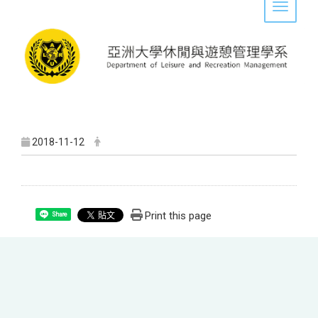
Toggle 
2018-11-12
Print this page
Share