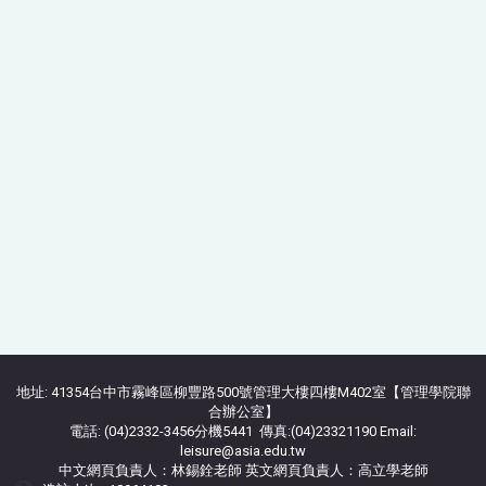
地址: 41354台中市霧峰區柳豐路500號管理大樓四樓M402室【管理學院聯
合辦公室】
電話: (04)2332-3456分機5441 傳真:(04)23321190 Email:
leisure@asia.edu.tw
中文網頁負責人：林錫銓老師 英文網頁負責人：高立學老師