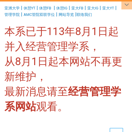
:::
|
|
|
|
|
|
|
亚洲大学
休憩YT
休憩FB
休憩IG
亚大FB
亚大IG
亚大YT
|
|
|
管理学院
AMC管院双联学位
网站导览
联络我们
本系已于113年8月1日起
并入经营管理学系，
从8月1日起本网站不再更
新维护，
最新消息请至
经营管理学
系网站
观看。