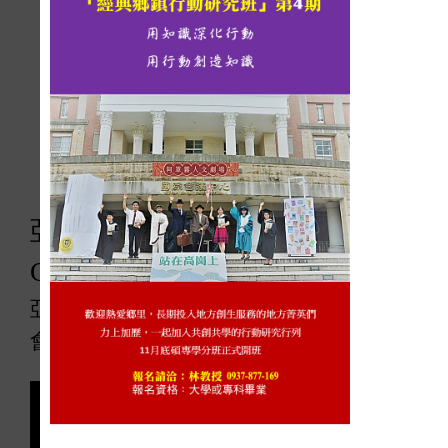
亞大休憩系「深層式
A I
繪圖與
ChatGPT
工作坊」
亞大休憩系與
A I
人工智慧協會與自媒體協
會共同合作，研習學員爆滿！