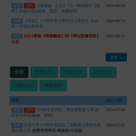
again from
【教務處 - 公告】113-1學期辦理【復
2024-06-25
重要
熱門
學】時程公告&延修、選課、繳費說明
the page
settings.
【恭賀】113學年度大學申請入學招生-本組
2024-06-13
重要
統一分發結果名單
112-2
學期【畢業離校】與【學位證書領取】
2024-06-12
重要
公告
更多→
全部
教務公告
演講公告
招生公告
最新消息
活動公告
專題專區
標題
張貼日期
113學年度四技二專技優甄選入學-經
2024-07-09
重要
熱門
營管理學系(餐旅、商業)
亞洲大學113學年度四技二專甄選入學招生甄
2024-07-02
重要
選結果公告-
經營管理學系-餐旅群/外語群