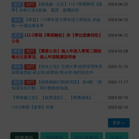
【教務處 - 公告】113-1學期辦理【復
2024-06-25
重要
熱門
學】時程公告&延修、選課、繳費說明
【恭賀】113學年度大學申請入學招生-本組
2024-06-13
重要
統一分發結果名單
112-2
學期【畢業離校】與【學位證書領取】
2024-06-12
重要
公告
【重要公告】個人申請入學第二階段
2024-03-28
重要
熱門
報名注意事項、個人申請甄審說明會
【招生公告】亞洲大學 經營管理學系
2023-12-13
重要
熱門
休閒遊憩組 碩士班/碩專班/學分班-熱烈招生中
【經典鄉鎮行動研究班】-第4期 「用
2023-11-17
重要
熱門
知識深化行動，用行動創造知識」
【學務處公告】 【就學貸款】、【學費減免】
2025-02-10
113-2學期【復學】作業
2025-02-10
更多→
競賽專區
證照專區
研討會專區
預修生