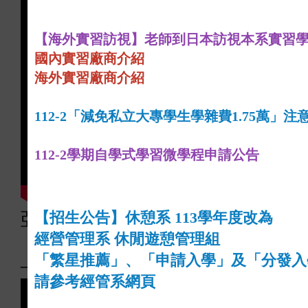
【海外實習訪視】老師到日本訪視本系實習
國內實習廠商介紹
海外實習廠商介紹
112-2
「減免私立大專學生學雜費1.75萬」注
112-2學期自學式學習微學程申請公告
【招生公告】休憩系 113學年度改為
亞大休憩系社會責任實踐USR
經營管理系 休閒遊憩管理組
【阿罩霧人文戲劇-9】
「繁星推薦」、「申請入學」及「分發入
─
《當書哥拉底遇見林獻堂》
請參考經管系網頁