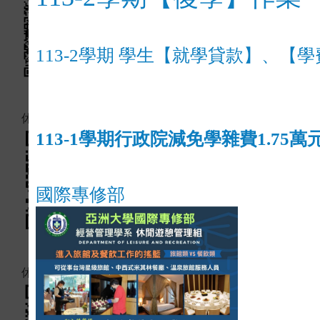
113-2學期 學生【就學貸款】、【
休憩系IG
113-1學期行政院減免學雜費
1.75萬
國際專修部
休憩系YT