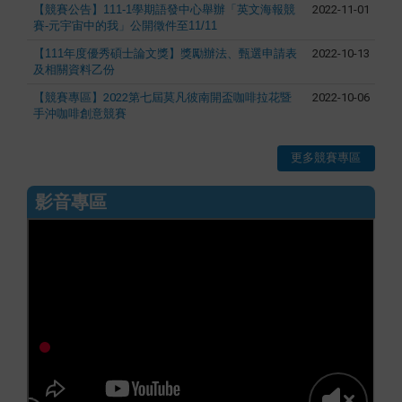
【競賽公告】111-1學期語發中心舉辦「英文海報競
2022-11-01
賽-元宇宙中的我」公開徵件至11/11
【111年度優秀碩士論文獎】獎勵辦法、甄選申請表
2022-10-13
及相關資料乙份
【競賽專區】2022第七屆莫凡彼南開盃咖啡拉花暨
2022-10-06
手沖咖啡創意競賽
更多競賽專區
影音專區