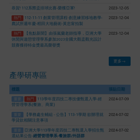
恭賀! 112系際盃排球比賽-榮獲亞軍!
2023-12-05
112-11-11 創業管理課程-創意練習移地教學-
2023-12-04
熱門
農試所週年慶-稻田大地藝術-黃忠甯拍製
【焦點新聞】由張嵐蘭老師指導，
亞洲大學
2023-12-04
熱門
休閒與遊憩管理學系參加
全國大觀盃觀光設計
2023
競賽獲得特金獎最高榮譽獎
更多→
產學研專區
Maybe the
標題
張貼日期
administrator
has
113學年度四技二專技優甄選入學-經
2024-07-09
重要
熱門
changed
營管理學系(餐旅、商業)
the theme,
【學務處生輔組 - 公告】113-1學期 欲辦理就
2024-07-02
重要
please
學貸款相關注意事項
select the
亞洲大學113學年度四技二專甄選入學招生甄
2024-07-02
重要
widget
選結果公告-
經營管理學系-餐旅群/外語群
design