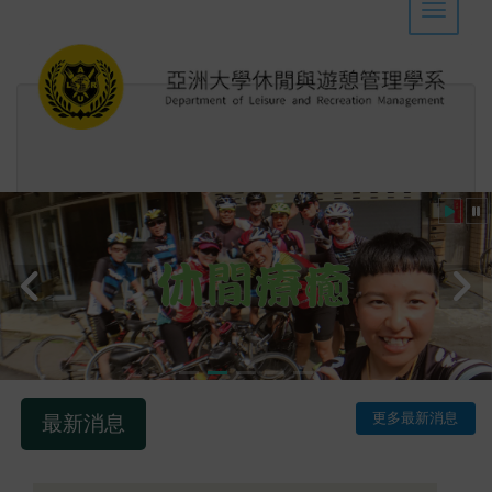
Toggle 
Maybe the
administrator
has
changed
the theme,
用心專業創造休閒感動
please
更多最新消息
最新消息
select the
widget
design