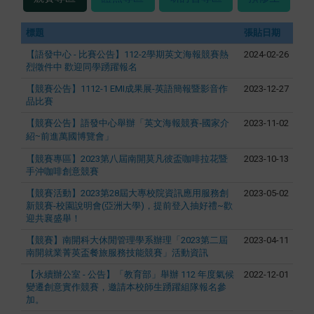
標題
張貼日期
【語發中心 - 比賽公告】112-2學期英文海報競賽熱
2024-02-26
烈徵件中 歡迎同學踴躍報名
【競賽公告】1112-1 EMI成果展-英語簡報暨影音作
2023-12-27
品比賽
【競賽公告】
語發中心舉辦「英文海報競賽-國家介
2023-11-02
紹~前進萬國博覽會」
【競賽專區】2023第八屆南開莫凡彼盃咖啡拉花暨
2023-10-13
手沖咖啡創意競賽
【競賽活動】2023第28屆大專校院資訊應用服務創
2023-05-02
新競賽-校園說明會(亞洲大學)，提前登入抽好禮~歡
迎共襄盛舉！
【競賽】南開科大休閒管理學系辦理「2023第二屆
2023-04-11
南開就業菁英盃餐旅服務技能競賽」活動資訊
【永續辦公室 - 公告】「教育部」舉辦 112 年度氣候
2022-12-01
變遷創意實作競賽，邀請本校師生踴躍組隊報名參
加。