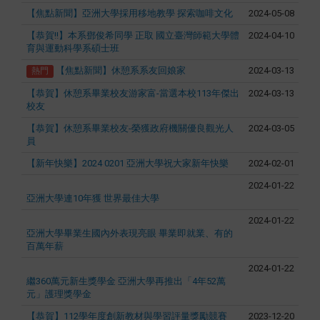
【焦點新聞】亞洲大學採用移地教學 探索咖啡文化
2024-05-08
【恭賀!!】本系鄧俊希同學 正取 國立臺灣師範大學體
2024-04-10
育與運動科學系碩士班
【焦點新聞】休憩系系友回娘家
2024-03-13
熱門
【恭賀】休憩系畢業校友游家富-當選本校113年傑出
2024-03-13
校友
【恭賀】休憩系畢業校友-榮獲政府機關優良觀光人
2024-03-05
員
【新年快樂】2024 0201 亞洲大學祝大家新年快樂
2024-02-01
2024-01-22
亞洲大學連10年獲 世界最佳大學
2024-01-22
亞洲大學畢業生國內外表現亮眼 畢業即就業、有的
百萬年薪
2024-01-22
繼360萬元新生獎學金 亞洲大學再推出「4年52萬
元」護理獎學金
【恭賀】112學年度創新教材與學習評量獎勵競賽
2023-12-20