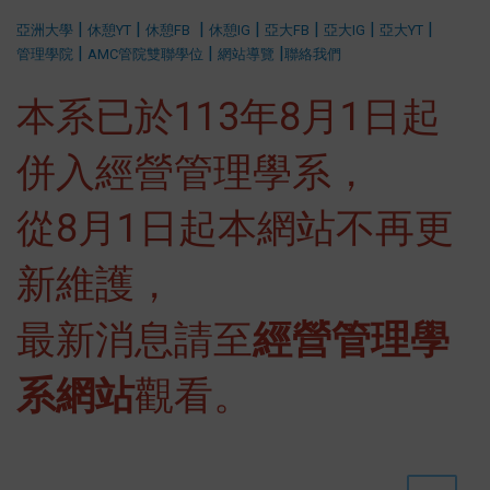
:::
|
|
|
|
|
|
|
亞洲大學
休憩YT
休憩FB
休憩IG
亞大FB
亞大IG
亞大YT
|
|
|
管理學院
AMC管院雙聯學位
網站導覽
聯絡我們
本系已於113年8月1日起
併入經營管理學系，
從8月1日起本網站不再更
新維護，
最新消息請至
經營管理學
系網站
觀看。