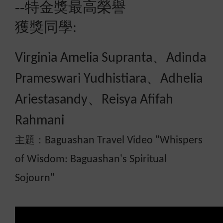
--特金獎最高榮譽
獲獎同學
:
、
Virginia Amelia Supranta
Adinda
、
Prameswari Yudhistiara
Adhelia
、
Ariestasandy
Reisya Afifah
Rahmani
主題：
Baguashan Travel Video "Whispers
of Wisdom: Baguashan's Spiritual
Sojourn"