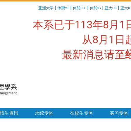
:::
|
|
|
|
|
亚洲大学
休憩YT
休憩FB
休憩IG
亚大FB
亚大I
本系已于113年8月
从8月1
最新消息请至
:::
招生资讯
永续专区
在校生专区
实习专区