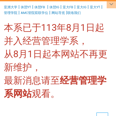
:::
|
|
|
|
|
|
|
亚洲大学
休憩YT
休憩FB
休憩IG
亚大FB
亚大IG
亚大YT
|
|
|
管理学院
AMC管院双联学位
网站导览
联络我们
本系已于113年8月1日起
并入经营管理学系，
从8月1日起本网站不再更
新维护，
最新消息请至
经营管理学
系网站
观看。