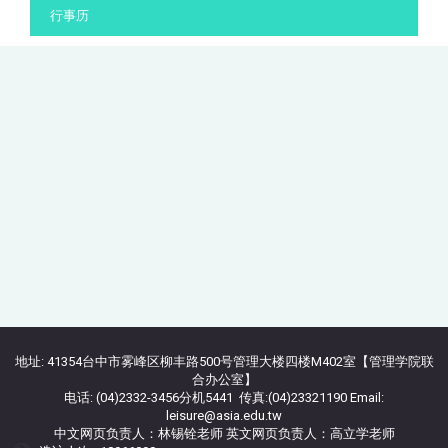
行事历
地址: 41354台中市雾峰区柳丰路500号管理大楼四楼M402室【管理学院联
合办公室】
电话: (04)2332-3456分机5441 传真:(04)23321190 Email:
leisure@asia.edu.tw
中文网页负责人：林锡铨老师 英文网页负责人：高立学老师