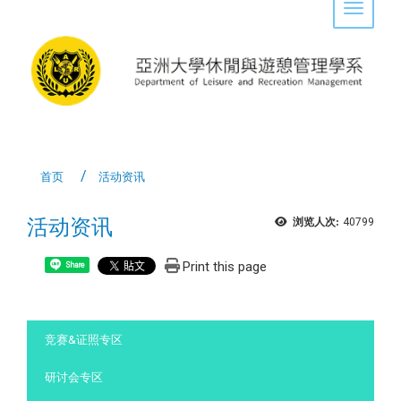
Toggle 
首页
活动资讯
活动资讯
浏览人次:
40799
Print this page
Share
:::
竞赛&证照专区
研讨会专区