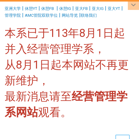
:::
|
|
|
|
|
|
|
亚洲大学
休憩YT
休憩FB
休憩IG
亚大FB
亚大IG
亚大YT
|
|
|
管理学院
AMC管院双联学位
网站导览
联络我们
本系已于113年8月1日起
并入经营管理学系，
从8月1日起本网站不再更
新维护，
最新消息请至
经营管理学
系网站
观看。