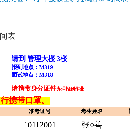
时间表
请到 管理大楼 3楼
报到地点：
M319
面试地点：
M318
请携带身分证件
办理报到作业
自行携带口罩。
准考证号
考生姓名
10112001
张○善