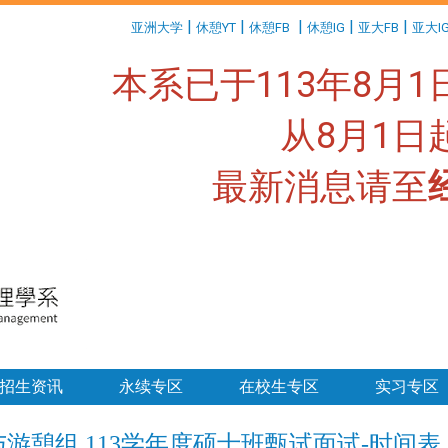
:::
|
|
|
|
|
亚洲大学
休憩YT
休憩FB
休憩IG
亚大FB
亚大I
本系已于113年8月
从8月1
最新消息请至
:::
招生资讯
永续专区
在校生专区
实习专区
游憩组 113学年度硕士班甄试面试-时间表