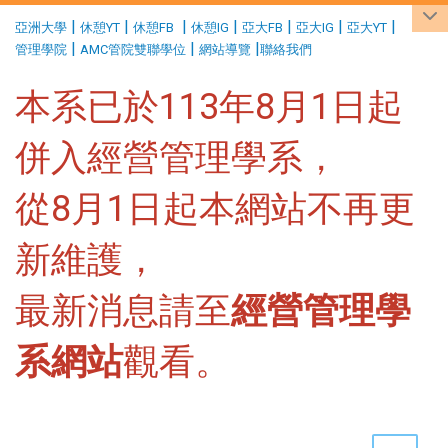
:::
|
|
|
|
|
|
|
亞洲大學
休憩YT
休憩FB
休憩IG
亞大FB
亞大IG
亞大YT
|
|
|
管理學院
AMC管院雙聯學位
網站導覽
聯絡我們
本系已於113年8月1日起
併入經營管理學系，
從8月1日起本網站不再更
新維護，
最新消息請至
經營管理學
系網站
觀看。