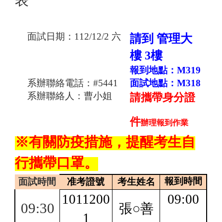
表
面試日期：
112/12/2
六
請到 管理大
樓 3樓
報到地點：
M319
系辦聯絡電話：
#5441
面試地點：
M318
系辦聯絡人：曹小姐
請攜帶身分證
件
辦理報到作業
※有關防疫措施，提醒考生自
行攜帶口罩。
報到時間
面試時間
准考證號
考生姓名
1011200
09:00
09:30
張○善
1