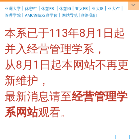
:::
|
|
|
|
|
|
|
亚洲大学
休憩YT
休憩FB
休憩IG
亚大FB
亚大IG
亚大YT
|
|
|
管理学院
AMC管院双联学位
网站导览
联络我们
本系已于113年8月1日起
并入经营管理学系，
从8月1日起本网站不再更
新维护，
最新消息请至
经营管理学
系网站
观看。