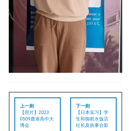
上一则
下一则
【照片】2023
【日本实习】学
0509鹿港高中大
生和御前水饭店
博会
社长及执事合影