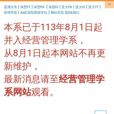
:::
|
|
|
|
|
|
|
亚洲大学
休憩YT
休憩FB
休憩IG
亚大FB
亚大IG
亚大YT
|
|
|
管理学院
AMC管院双联学位
网站导览
联络我们
本系已于113年8月1日起
并入经营管理学系，
从8月1日起本网站不再更
新维护，
最新消息请至
经营管理学
系网站
观看。