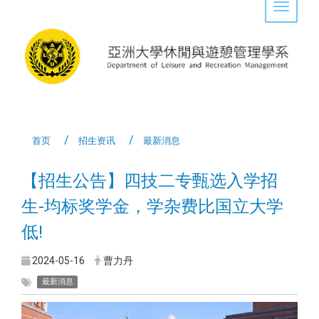
Toggle 
首页
招生资讯
最新消息
【招生公告】四技二专甄选入学招
生-均标奖学金，学杂费比国立大学
低!
2024-05-16
曹力丹
最新消息