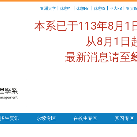
:::
|
|
|
|
|
亚洲大学
休憩YT
休憩FB
休憩IG
亚大FB
亚大I
本系已于113年8月
从8月1
最新消息请至
:::
招生资讯
永续专区
在校生专区
实习专区