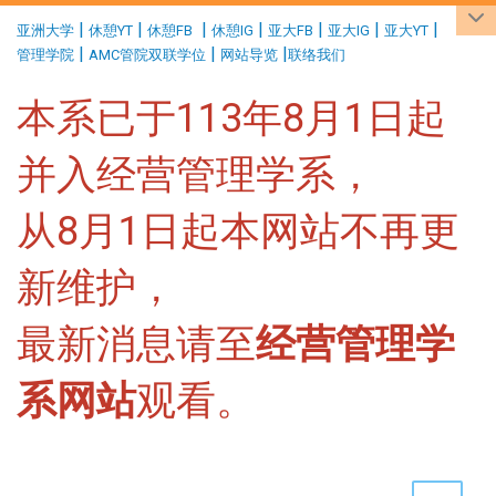
:::
|
|
|
|
|
|
|
亚洲大学
休憩YT
休憩FB
休憩IG
亚大FB
亚大IG
亚大YT
|
|
|
管理学院
AMC管院双联学位
网站导览
联络我们
本系已于113年8月1日起
并入经营管理学系，
从8月1日起本网站不再更
新维护，
最新消息请至
经营管理学
系网站
观看。