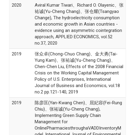
2020
Aviral Kumar Tiwari、Richard O. Olayenic、张
祐诚(Yu-Cheng Chang)、张仓耀(Tsangyao
Change), The hydroelectricity consumption
and economic growth in Asian countries -
evidence using an asymmetric cointegration
approach, APPLIED ECONOMICS, vol.52
no.37, 2020
2019
张众卓(Chong-Chuo Chang)、金大勇(Tai-
Yung Kam)、张祐诚(Yu-Cheng Chang)、
Chen-Chen Liu, Effects of the 2008 Financial
Crisis on the Working Capital Management
Policy of U.S. Enterprises, International
Journal of Business and Economics, vol.18
no.2 pp.121-140, 2019
2019
陈彦匡(Yan-Kwang Chen)、屈妃容(Fei-Rung
Chiu)、张祐诚(Yu-Cheng Chang),
Implementing Green Supply Chain
Management for
OnlinePharmaciesthroughaVADDInventoryM
odel, International Journal of Environmental