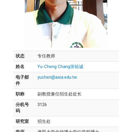
状态
专任教师
姓名
Yu-Cheng Chang张祐诚
电子邮
yuchen@asia.edu.tw
件
职称
副教授兼任招生处处长
分机号
3126
码
研究室
招生处
学历
逢甲大学金融博士学位学程博士