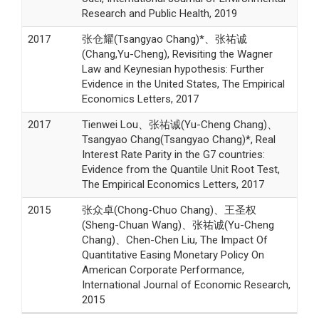
Research and Public Health, 2019
2017
张仓耀(Tsangyao Chang)*、张祐诚
(Chang,Yu-Cheng), Revisiting the Wagner
Law and Keynesian hypothesis: Further
Evidence in the United States, The Empirical
Economics Letters, 2017
2017
Tienwei Lou、张祐诚(Yu-Cheng Chang)、
Tsangyao Chang(Tsangyao Chang)*, Real
Interest Rate Parity in the G7 countries:
Evidence from the Quantile Unit Root Test,
The Empirical Economics Letters, 2017
2015
张众卓(Chong-Chuo Chang)、王圣权
(Sheng-Chuan Wang)、张祐诚(Yu-Cheng
Chang)、Chen-Chen Liu, The Impact Of
Quantitative Easing Monetary Policy On
American Corporate Performance,
International Journal of Economic Research,
2015