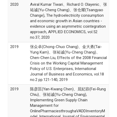
2020
Aviral Kumar Tiwari、Richard O. Olayenic、张
祐诚(Yu-Cheng Chang)、张仓耀(Tsangyao
Change), The hydroelectricity consumption
and economic growth in Asian countries -
evidence using an asymmetric cointegration
approach, APPLIED ECONOMICS, vol.52
no.37, 2020
2019
张众卓(Chong-Chuo Chang)、金大勇(Tai-
Yung Kam)、张祐诚(Yu-Cheng Chang)、
Chen-Chen Liu, Effects of the 2008 Financial
Crisis on the Working Capital Management
Policy of U.S. Enterprises, International
Journal of Business and Economics, vol.18
no.2 pp.121-140, 2019
2019
陈彦匡(Yan-Kwang Chen)、屈妃容(Fei-Rung
Chiu)、张祐诚(Yu-Cheng Chang),
Implementing Green Supply Chain
Management for
OnlinePharmaciesthroughaVADDInventoryM
odel, International Journal of Environmental