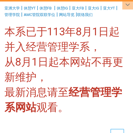
:::
|
|
|
|
|
|
|
亚洲大学
休憩YT
休憩FB
休憩IG
亚大FB
亚大IG
亚大YT
|
|
|
管理学院
AMC管院双联学位
网站导览
联络我们
本系已于113年8月1日起
并入经营管理学系，
从8月1日起本网站不再更
新维护，
最新消息请至
经营管理学
系网站
观看。