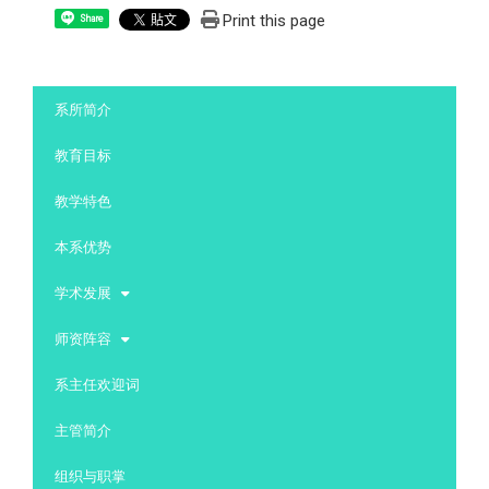
Print this page
Share
:::
系所简介
教育目标
教学特色
本系优势
学术发展
师资阵容
系主任欢迎词
主管简介
组织与职掌