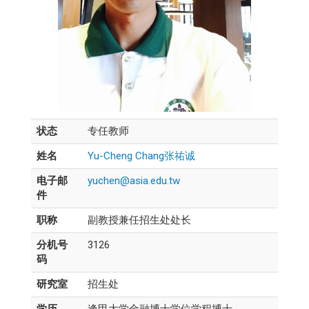
状态
专任教师
姓名
Yu-Cheng Chang张祐诚
电子邮
yuchen@asia.edu.tw
件
职称
副教授兼任招生处处长
分机号
3126
码
研究室
招生处
学历
逢甲大学金融博士学位学程博士