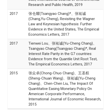
Research and Public Health, 2019
2017
张仓耀(Tsangyao Chang)*、张祐诚
(Chang,Yu-Cheng), Revisiting the Wagner
Law and Keynesian hypothesis: Further
Evidence in the United States, The Empirical
Economics Letters, 2017
2017
Tienwei Lou、张祐诚(Yu-Cheng Chang)、
Tsangyao Chang(Tsangyao Chang)*, Real
Interest Rate Parity in the G7 countries:
Evidence from the Quantile Unit Root Test,
The Empirical Economics Letters, 2017
2015
张众卓(Chong-Chuo Chang)、王圣权
(Sheng-Chuan Wang)、张祐诚(Yu-Cheng
Chang)、Chen-Chen Liu, The Impact Of
Quantitative Easing Monetary Policy On
American Corporate Performance,
International Journal of Economic Research,
2015