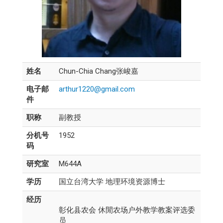
姓名
Chun-Chia Chang张峻嘉
电子邮
arthur1220@gmail.com
件
职称
副教授
分机号
1952
码
研究室
M644A
学历
国立台湾大学 地理环境资源博士
经历
彰化县农会 休閒农场户外教学教案评选委
员