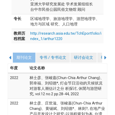
亚洲大学研究发展处 学术发展组组长
台中市民俗公园民俗文物馆 顾问
专长
区域地理学、旅游地理学、游憩地理学、
地方与区域 研究、人口地理
教师历
http://research.asia.edu.tw/TchEportfolio/i
程档案
ndex_1/arthur1220
期刊论文
专书 / 专书论文
研讨会论文
研究计
年度
论文名称
2022
林士彦、张峻嘉(Chun-Chia Arthur Chang)、
郭幸福、刘绍德*, 灯会节日活动的天候状况
对游客人潮估计之分 析探讨, 休閒与游憩研
究, vol.12 no.2 pp.28-44, 2022
2022
林士彦、庄世滋、张峻嘉(Chun-Chia Arthur
Chang)、黄锡斌、刘绍德*、林则?, 在地产业
产品开发设计之研究-以游程规划为本, 台湾