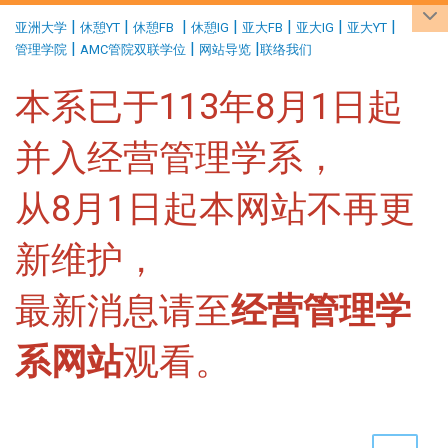
:::
|
|
|
|
|
|
|
亚洲大学
休憩YT
休憩FB
休憩IG
亚大FB
亚大IG
亚大YT
|
|
|
管理学院
AMC管院双联学位
网站导览
联络我们
本系已于113年8月1日起
并入经营管理学系，
从8月1日起本网站不再更
新维护，
最新消息请至
经营管理学
系网站
观看。