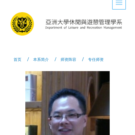
Toggle 
首页
本系简介
师资阵容
专任师资