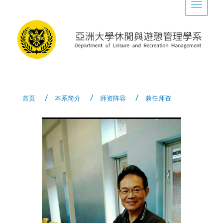
Toggle 
首页
本系简介
师资阵容
兼任师资