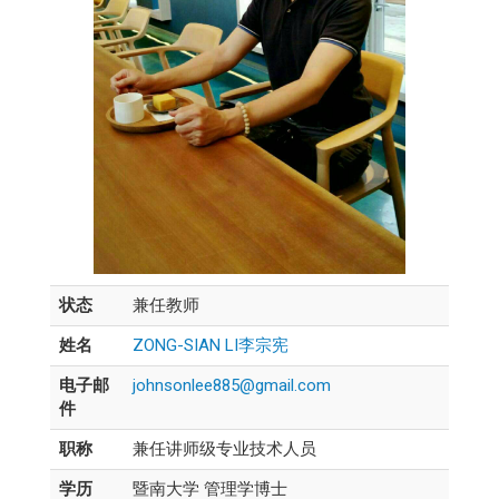
状态
兼任教师
姓名
ZONG-SIAN LI李宗宪
电子邮
johnsonlee885@gmail.com
件
职称
兼任讲师级专业技术人员
学历
暨南大学 管理学博士