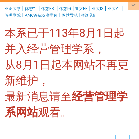
:::
|
|
|
|
|
|
|
亚洲大学
休憩YT
休憩FB
休憩IG
亚大FB
亚大IG
亚大YT
|
|
|
管理学院
AMC管院双联学位
网站导览
联络我们
本系已于113年8月1日起
并入经营管理学系，
从8月1日起本网站不再更
新维护，
最新消息请至
经营管理学
系网站
观看。