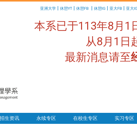
:::
|
|
|
|
|
亚洲大学
休憩YT
休憩FB
休憩IG
亚大FB
亚大I
本系已于113年8月
从8月1
最新消息请至
:::
招生资讯
永续专区
在校生专区
实习专区