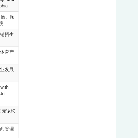
phia
务品质、顾
院
新营销招生
与体育产
产业发展
with
ul.
展国际论坛
工商管理