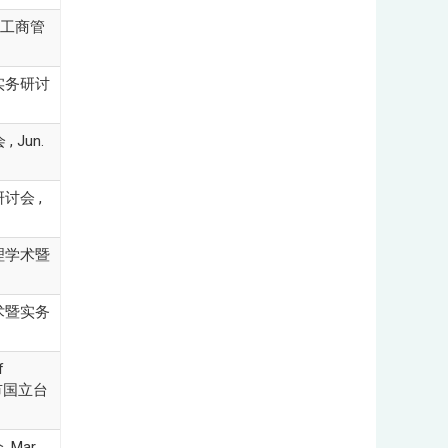
岸工商管
暨实务研讨
Jun.
讨会 ,
管理学术暨
学术暨实务
f
 台中市国立台
Mar.