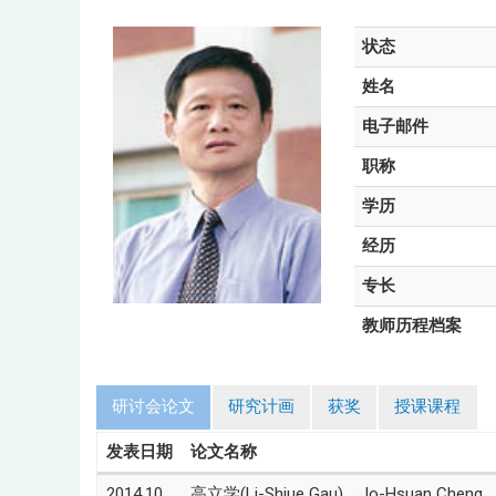
状态
姓名
电子邮件
职称
学历
经历
专长
教师历程档案
研讨会论文
研究计画
获奖
授课课程
发表日期
论文名称
2014.10
高立学(Li-Shiue Gau)、Jo-Hsuan Cheng、李明荣(