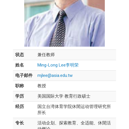
状态
兼任教师
姓名
Ming-Long Lee李明荣
电子邮件
mjlee@asia.edu.tw
职称
教授
学历
美国国际大学 教育行政硕士
经历
国立台湾体育学院休閒运动管理研究所
所长
专长
活动企划、探索教育、全适能、休閒活
动概论