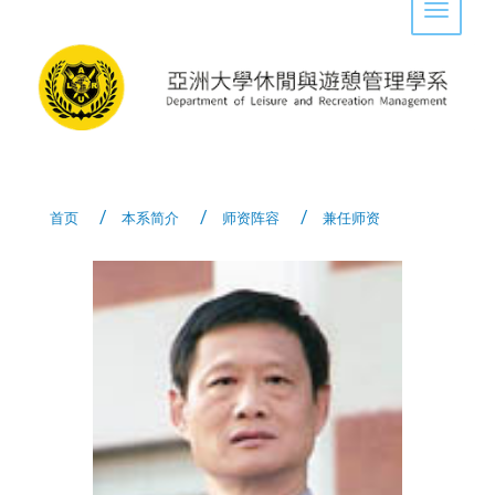
Toggle 
首页
本系简介
师资阵容
兼任师资