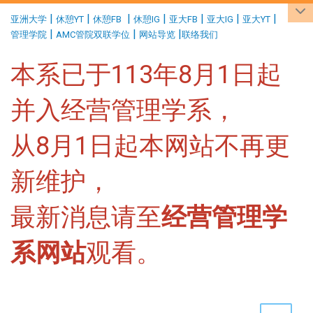
:::
|
|
|
|
|
|
|
亚洲大学
休憩YT
休憩FB
休憩IG
亚大FB
亚大IG
亚大YT
|
|
|
管理学院
AMC管院双联学位
网站导览
联络我们
本系已于113年8月1日起
并入经营管理学系，
从8月1日起本网站不再更
新维护，
最新消息请至
经营管理学
系网站
观看。