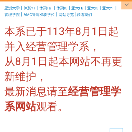
:::
|
|
|
|
|
|
|
亚洲大学
休憩YT
休憩FB
休憩IG
亚大FB
亚大IG
亚大YT
|
|
|
管理学院
AMC管院双联学位
网站导览
联络我们
本系已于113年8月1日起
并入经营管理学系，
从8月1日起本网站不再更
新维护，
最新消息请至
经营管理学
系网站
观看。