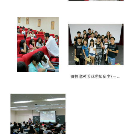
哥拉底对话 休憩知多少? ─ ...