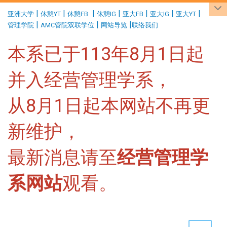
:::
|
|
|
|
|
|
|
亚洲大学
休憩YT
休憩FB
休憩IG
亚大FB
亚大IG
亚大YT
|
|
|
管理学院
AMC管院双联学位
网站导览
联络我们
本系已于113年8月1日起
并入经营管理学系，
从8月1日起本网站不再更
新维护，
最新消息请至
经营管理学
系网站
观看。