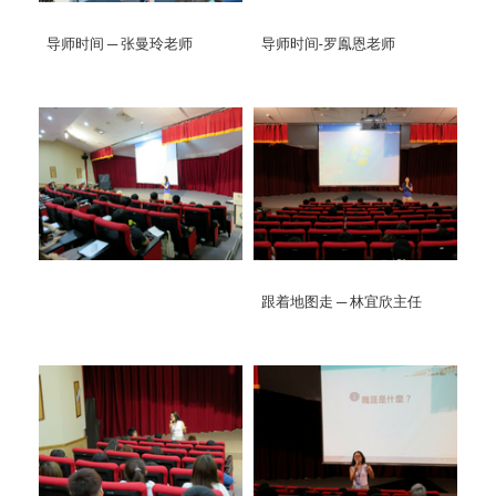
导师时间 ─ 张曼玲老师
导师时间-罗鳯恩老师
跟着地图走 ─ 林宜欣主任