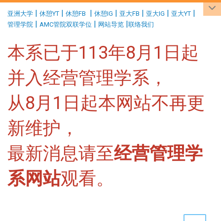
:::
|
|
|
|
|
|
|
亚洲大学
休憩YT
休憩FB
休憩IG
亚大FB
亚大IG
亚大YT
|
|
|
管理学院
AMC管院双联学位
网站导览
联络我们
本系已于113年8月1日起
并入经营管理学系，
从8月1日起本网站不再更
新维护，
最新消息请至
经营管理学
系网站
观看。