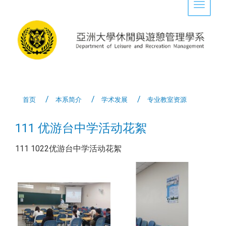
Toggle 
首页
本系简介
学术发展
专业教室资源
111 优游台中学活动花絮
111 1022优游台中学活动花絮