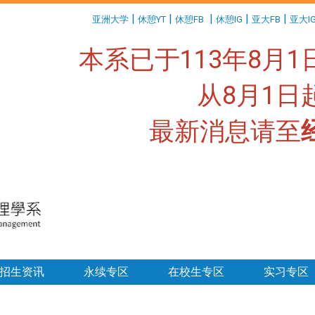
:::
|
|
|
|
|
亚洲大学
休憩YT
休憩FB
休憩IG
亚大FB
亚大I
本系已于113年8月
从8月1
最新消息请至
:::
招生资讯
永续专区
在校生专区
实习专区