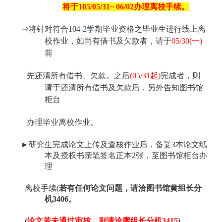
将于105/05/31~ 06/02办理离校手续。
⇒
将针对符合104-
2
学期毕业资格之毕业生进行线上离
校作业，如尚有借书及欠款者，请于
05/30(
一)
前
先
还清所有借书、欠款。
之后
(05/31
起)
完成者，则
请于还清所有借书及欠款后，另外告知图书馆
柜台
办
理毕业离校作业。
►
研究生完成论文上传及查核作业后，备妥3本论文纸
本及授权书亲笔签名正本2张，至图书馆柜台办
理
离校手续
(
若有任何论文问题，请洽图书馆黄组长分
机3406
。
(
论文若未通过审核，则请洽廖组长分机3415
)。