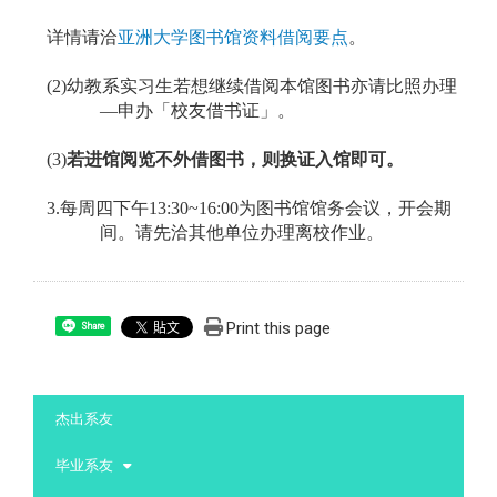
详情请洽
亚洲大学图书馆资料借阅要点
。
(2)幼教系实习生若想继续借阅本馆图书亦请比照办理
—申办「校友借书证」。
(3)
若进馆阅览不外借图书，则换证入馆即可。
3.
每周四下午13:30~16:00为图书馆馆务会议，
开会期
间。请先洽其他单位办理离校作业。
Print this page
Share
:::
杰出系友
毕业系友