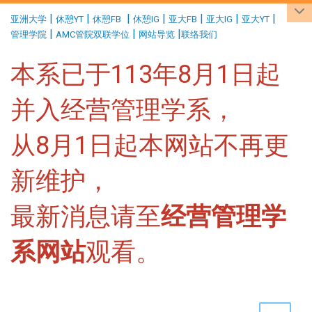
:::
|
|
|
|
|
|
|
亚洲大学
休憩YT
休憩FB
休憩IG
亚大FB
亚大IG
亚大YT
|
|
|
管理学院
AMC管院双联学位
网站导览
联络我们
本系已于113年8月1日起
并入经营管理学系，
从8月1日起本网站不再更
新维护，
最新消息请至
经营管理学
系网站
观看。