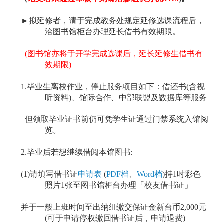
►
拟延修者，请于完成教务处规定延修选课流程后，
洽图书馆柜台办理延长借书有效期限。
(图书馆亦将于开学完成选课后，延长延修生借书有
效期限)
1
.毕业生离校作业，停止服务项目如下：借还书(含视
听资料)、馆际合作、中部联盟及数据库等服务
但领取毕业证书前仍可凭学生证通过门禁系统入馆阅
览。
2.毕业后若想继续借阅本馆图书:
(1)请填写借书证
申请表
(
PDF档
、
Word档
)持1吋彩色
照片1张至图书馆柜台办理「校友借书证」
并于一般上班时间至出纳组缴交保证金新台币2,000元
(可于申请停权缴回借书证后，申请退费)