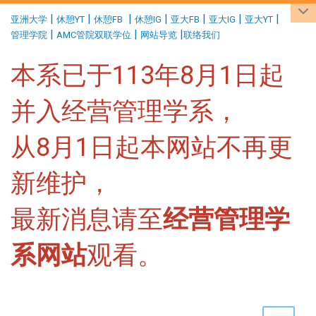
:::
|
|
|
|
|
|
|
亚洲大学
休憩YT
休憩FB
休憩IG
亚大FB
亚大IG
亚大YT
|
|
|
管理学院
AMC管院双联学位
网站导览
联络我们
本系已于113年8月1日起
并入经营管理学系，
从8月1日起本网站不再更
新维护，
最新消息请至
经营管理学
系网站
观看。