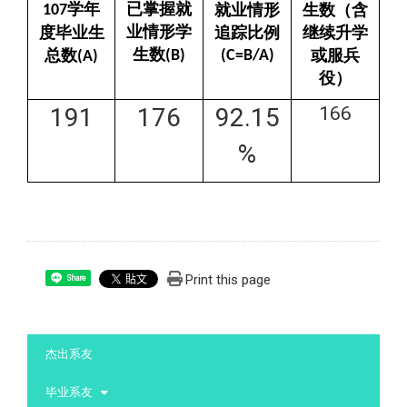
学年
已掌握就
就业情形
生数（含
107
业情形学
度毕业生
追踪比例
继续升学
生数
总数
或服兵
(B)
(C=B/A)
(A)
役）
191
176
92.15
166
%
Print this page
Share
:::
杰出系友
毕业系友