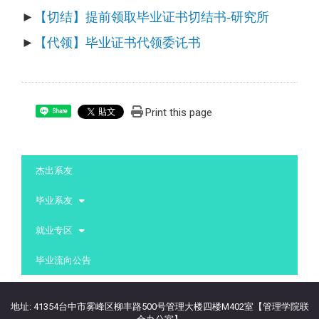
►
【切结】提前领取毕业证书切结书-研究所
►
【代领】毕业证书代领委讬书
Print this page
Share
:::
杰出系友
毕业系友
就业专区
毕业流向公告
地址: 41354台中市雾峰区柳丰路500号管理大楼四楼M402室【管理学院联