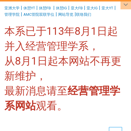
:::
|
|
|
|
|
|
|
亚洲大学
休憩YT
休憩FB
休憩IG
亚大FB
亚大IG
亚大YT
|
|
|
管理学院
AMC管院双联学位
网站导览
联络我们
本系已于113年8月1日起
并入经营管理学系，
从8月1日起本网站不再更
新维护，
最新消息请至
经营管理学
系网站
观看。