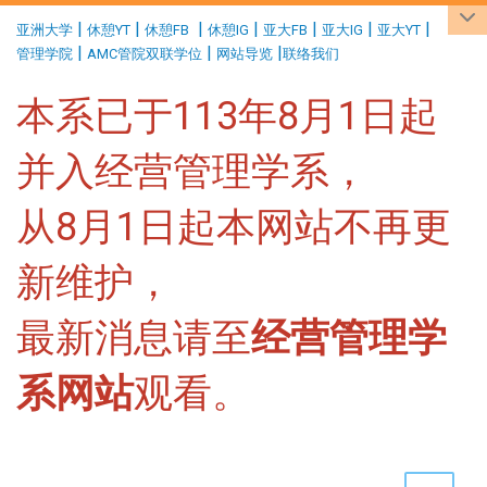
:::
|
|
|
|
|
|
|
亚洲大学
休憩YT
休憩FB
休憩IG
亚大FB
亚大IG
亚大YT
|
|
|
管理学院
AMC管院双联学位
网站导览
联络我们
本系已于113年8月1日起
并入经营管理学系，
从8月1日起本网站不再更
新维护，
最新消息请至
经营管理学
系网站
观看。